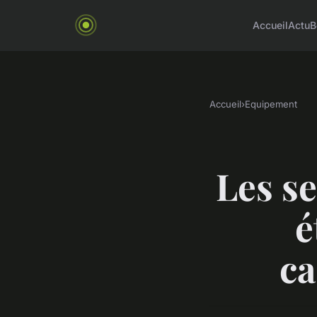
Accueil
Actu
B
Accueil
›
Equipement
Les se
é
ca