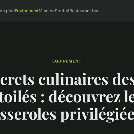
on plan
Equipement
Minceur
Produit
Restaurant bar
EQUIPEMENT
crets culinaires de
toilés : découvrez l
sseroles privilégiée