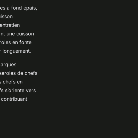
es à fond épais,
uisson
entretien
ant une cuisson
roles en fonte
er longuement.
marques
sseroles de chefs
s chefs en
 s’oriente vers
, contribuant