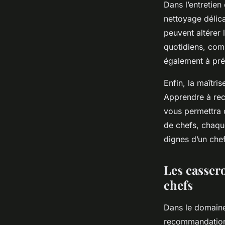
Dans l’entretien 
nettoyage délicat
peuvent altérer 
quotidiens, comm
également à prés
Enfin, la maîtri
Apprendre à reco
vous permettra d
de chefs, chaque
dignes d’un chef
Les casser
chefs
Dans le domaine 
recommandations