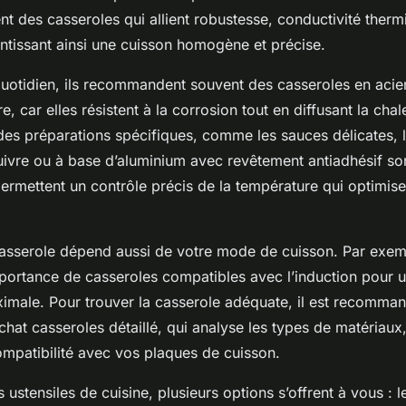
ent des casseroles qui allient robustesse, conductivité thermi
antissant ainsi une cuisson homogène et précise.
uotidien, ils recommandent souvent des casseroles en acie
re, car elles résistent à la corrosion tout en diffusant la cha
des préparations spécifiques, comme les sauces délicates, 
ivre ou à base d’aluminium avec revêtement antiadhésif son
rmettent un contrôle précis de la température qui optimise 
casserole dépend aussi de votre mode de cuisson. Par exemp
importance de casseroles compatibles avec l’induction pour u
imale. Pour trouver la casserole adéquate, il est recomma
hat casseroles détaillé, qui analyse les types de matériaux, l
ompatibilité avec vos plaques de cuisson.
 ustensiles de cuisine, plusieurs options s’offrent à vous : 