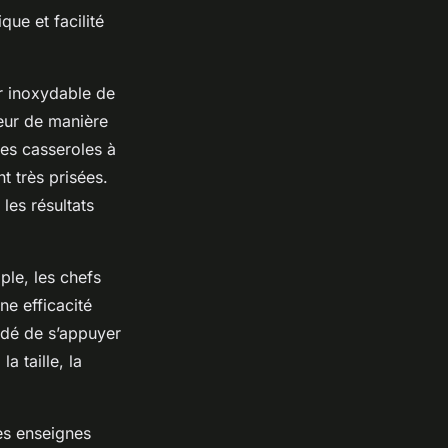
que et facilité
r inoxydable de
leur de manière
les casseroles à
t très prisées.
les résultats
le, les chefs
ne efficacité
ndé de s’appuyer
a taille, la
les enseignes