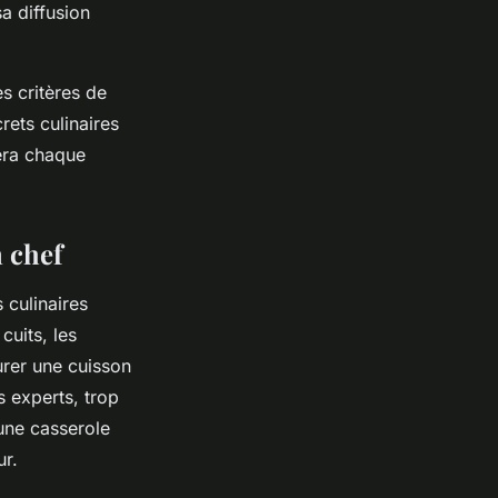
a diffusion
s critères de
rets culinaires
mera chaque
n chef
 culinaires
uits, les
urer une cuisson
s experts, trop
une casserole
ur.