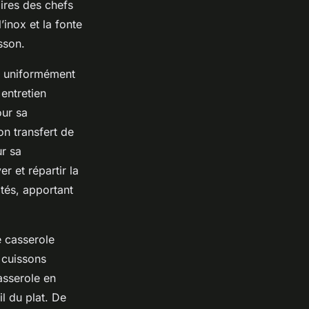
ires des chefs
’inox et la fonte
sson.
fe uniformément
entretien
our sa
on transfert de
ur sa
r et répartir la
otés, apportant
e casserole
 cuissons
asserole en
l du plat. De