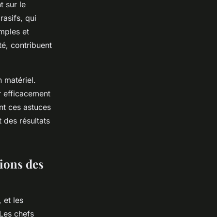
t sur le
rasifs, qui
imples et
té, contribuent
 matériel.
r efficacement
nt ces astuces
 des résultats
ions des
 et les
Les chefs