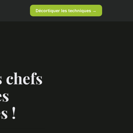
Décortiquer les techniques →
s chefs
es
s !