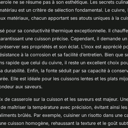
erole ne se résume pas à son esthétique. Les secrets culina
matériau est un critère de sélection fondamental. Le cuivre, l
aux matériaux, chacun apportant ses atouts uniques à la cui
isé pour sa conductivité thermique exceptionnelle. Il chauf
garantissant une cuisson précise. Cependant, il demande un 
 préserver ses propriétés et son éclat. L’inox est apprécié p
ésistance à la corrosion et sa facilité d’entretien. Bien que s
ns rapide que celui du cuivre, il reste un excellent choix po
a durabilité. Enfin, la fonte séduit par sa capacité à conserve
urée. Elle est idéale pour les cuissons lentes et les plats mij
fondeur aux saveurs.
x de casserole sur la cuisson et les saveurs est majeur. Un
e maîtriser la température avec précision, évitant ainsi les
aliments brûlés. Par exemple, cuisiner un risotto dans une c
une cuisson homogène, rehaussant la texture et le goût subti