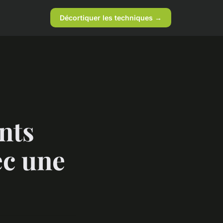
Décortiquer les techniques →
nts
ec une