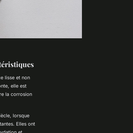
téristiques
e lisse et non
nte, elle est
re la corrosion
ècle, lorsque
tantes. Elles ont
ydation et