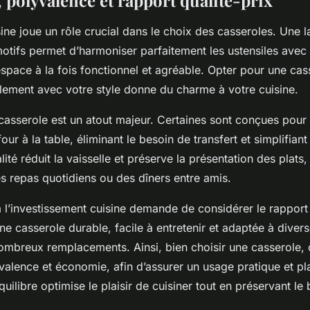
 polyvalence et rapport qualité-prix
sine joue un rôle crucial dans le choix des casseroles. Une
otifs permet d’harmoniser parfaitement les ustensiles avec 
espace à la fois fonctionnel et agréable. Opter pour une cas
llement avec votre style donne du charme à votre cuisine.
casserole est un atout majeur. Certaines sont conçues pour
ur à la table, éliminant le besoin de transfert et simplifiant 
ité réduit la vaisselle et préserve la présentation des plats,
s repas quotidiens ou des dîners entre amis.
 à l’investissement cuisine demande de considérer le rapport 
ne casserole durable, facile à entretenir et adaptée à diver
ombreux remplacements. Ainsi, bien choisir une casserole, c’
valence et économie, afin d’assurer un usage pratique et pl
quilibre optimise le plaisir de cuisiner tout en préservant le 