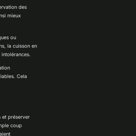
ervation des
insi mieux
iques ou
s, la cuisson en
 intolérances.
ation
fiables. Cela
s et préserver
imple coup
aient