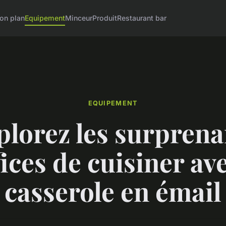
on plan
Equipement
Minceur
Produit
Restaurant bar
EQUIPEMENT
plorez les surprena
ices de cuisiner av
casserole en émail