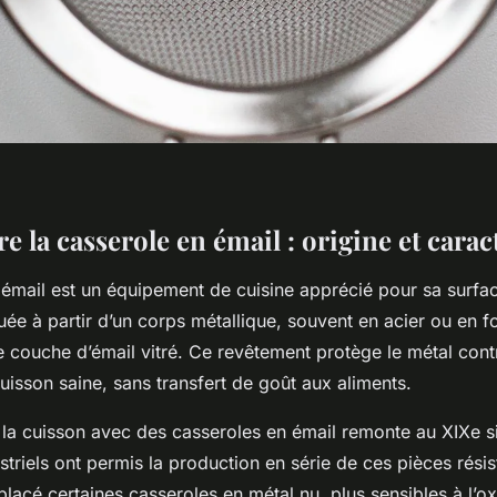
la casserole en émail : origine et carac
émail est un équipement de cuisine apprécié pour sa surfac
ée à partir d’un corps métallique, souvent en acier ou en fo
 couche d’émail vitré. Ce revêtement protège le métal cont
cuisson saine, sans transfert de goût aux aliments.
 la cuisson avec des casseroles en émail remonte au XIXe si
striels ont permis la production en série de ces pièces résis
acé certaines casseroles en métal nu, plus sensibles à l’ox