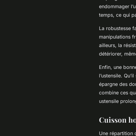
endommager l’us
temps, ce qui pa
La robustesse fa
manipulations fré
ailleurs, la rés
détériorer, mêm
Enfin, une bonn
l’ustensile. Qu’
épargne des domm
combine ces qual
ustensile prolo
Cuisson ho
Une répartition 