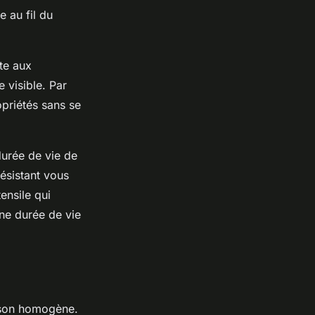
 au fil du
ste aux
e visible. Par
opriétés sans se
durée de vie de
résistant vous
ensile qui
une durée de vie
isson homogène.