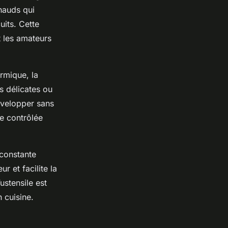
chauds qui
uits. Cette
t les amateurs
ermique, la
s délicates ou
évelopper sans
re contrôlée
 constante
r et facilite la
ustensile est
 cuisine.