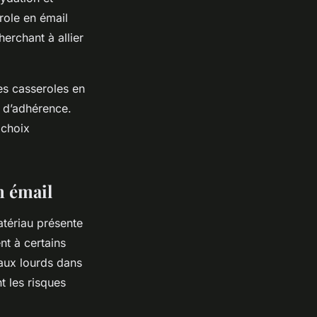
role en émail
erchant à allier
es casseroles en
e d’adhérence.
 choix
n émail
tériau présente
nt à certains
taux lourds dans
t les risques