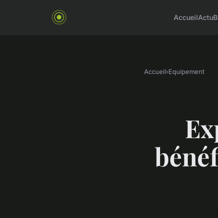
Accueil
Actu
B
Accueil
›
Equipement
Ex
bénéf