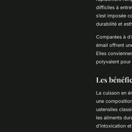
difficiles à ent
s’est imposée c
durabilité et est
Comparées à d’au
émail offrent un
Elles conviennen
polyvalent pour 
Les bénéfi
La cuisson en é
une composition 
ustensiles class
les aliments dur
d’intoxication e