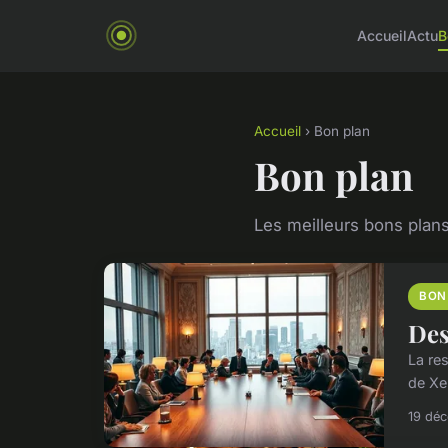
Accueil
Actu
B
Accueil
› Bon plan
Bon plan
Les meilleurs bons plans
BON
Des
La re
de Xer
19 dé