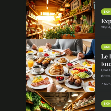
BON
Exp
30/04
BON
Le 
tou
Une lu
dessus
7 févr
BON