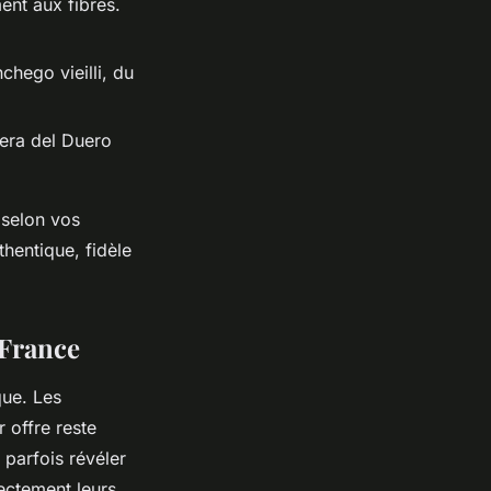
ent aux fibres.
hego vieilli, du
bera del Duero
selon vos
hentique, fidèle
 France
que. Les
 offre reste
parfois révéler
ectement leurs