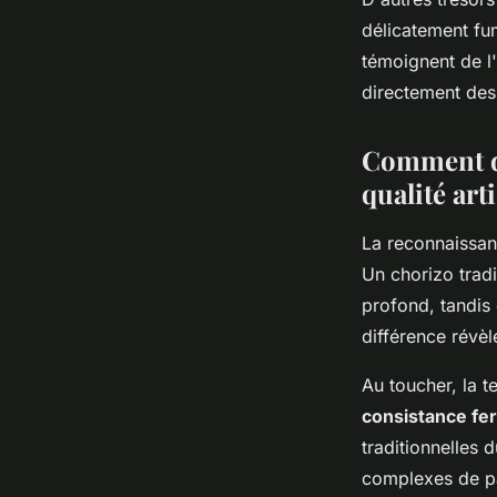
délicatement fum
témoignent de l'
directement des 
Comment di
qualité art
La reconnaissa
Un chorizo trad
profond, tandis 
différence révèl
Au toucher, la t
consistance fe
traditionnelles 
complexes de pa