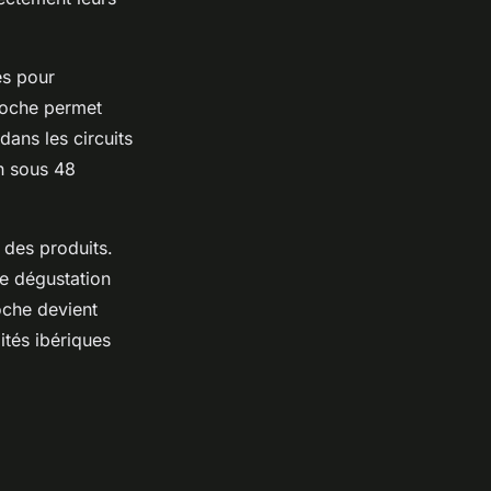
es pour
roche permet
ans les circuits
on sous 48
des produits.
de dégustation
oche devient
ités ibériques