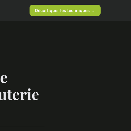
Décortiquer les techniques →
te
uterie