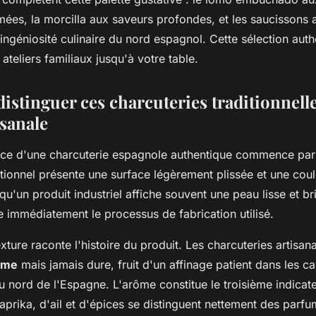
ées, la morcilla aux saveurs profondes, et les saucissons 
ingéniosité culinaire du nord espagnol. Cette sélection auth
ateliers familiaux jusqu'à votre table.
stinguer ces charcuteries traditionnell
isanale
nce d'une charcuterie espagnole authentique commence pa
itionnel présente une surface légèrement plissée et une cou
qu'un produit industriel affiche souvent une peau lisse et bri
e immédiatement le processus de fabrication utilisé.
exture raconte l'histoire du produit. Les charcuteries artisan
rme
mais jamais dure, fruit d'un affinage patient dans les c
du nord de l'Espagne. L'arôme constitue le troisième indicate
prika, d'ail et d'épices se distinguent nettement des parf