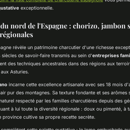
gustative
exceptionnelle.
 du nord de l'Espagne : chorizo, jambon 
 régionales
pagne révèle un patrimoine charcutier d'une richesse except
siècles de savoir-faire transmis au sein d'
entreprises fami
ent des techniques ancestrales dans des régions aux terroir
 aux Asturies.
ano
incarne cette excellence artisanale avec ses 18 mois d'
air pur des montagnes. Sa texture fondante et ses arômes su
aturel respecté par les familles charcutières depuis des gé
uant à lui toute la diversité régionale : doux ou pimenté, à t
 province cultive sa propre recette secrète.
s complètent cette palette gustative : le lomo embuchado au