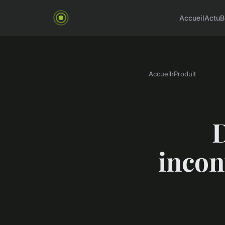
Accueil
Actu
B
Accueil
›
Produit
D
incon