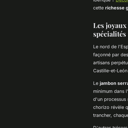
cette
richesse 
Les joyaux
spécialités
Le nord de l'Es
façonné par des 
artisans perpétu
Castille-et-León
Le
jambon serr
minimum dans l'
d'un processus n
chorizo révèle q
trancher, chaque
D'autres trésor