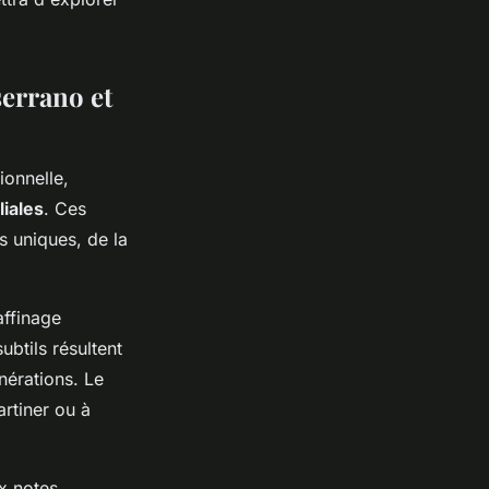
serrano et
ionnelle,
liales
. Ces
s uniques, de la
affinage
btils résultent
nérations. Le
artiner ou à
x notes