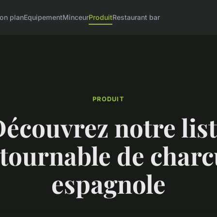
on plan
Equipement
Minceur
Produit
Restaurant bar
PRODUIT
écouvrez notre lis
tournable de charc
espagnole