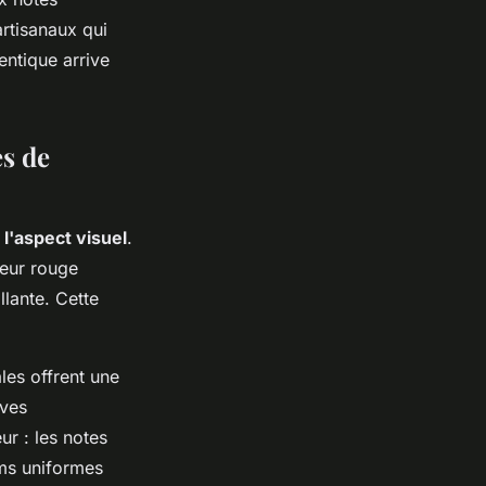
artisanaux qui
entique arrive
es de
r
l'aspect visuel
.
leur rouge
llante. Cette
ales offrent une
aves
ur : les notes
ums uniformes