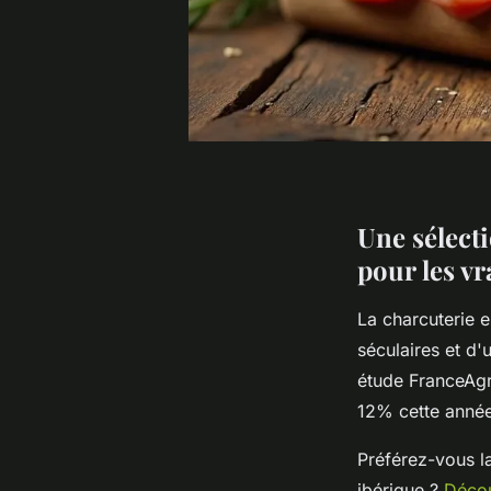
Une sélect
pour les v
La charcuterie 
séculaires et d'
étude FranceAgr
12% cette année
Préférez-vous l
ibérique ?
Décou