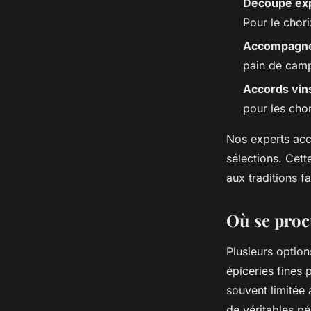
Découpe ex
Pour le chor
Accompagne
pain de camp
Accords vin
pour les cho
Nos experts a
sélections. Cett
aux traditions f
Où se proc
Plusieurs optio
épiceries fines 
souvent limitée
de véritables p