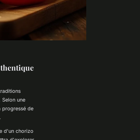
uthentique
raditions
. Selon une
a progressé de
.
e d'un chorizo
tra d'explorer