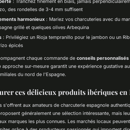
perte
: Tranchez finement en biais, jamais perpendiculairem
izo, des rondelles de 3-4 mm suffisent
ments harmonieux
: Mariez vos charcuteries avec du manc
agne grillé et quelques olives Arbequina
s
: Privilégiez un Rioja tempranillo pour le jambon ou un Ri
rizo épicés
ccompagnent chaque commande de
conseils personnalisés
e approche sur-mesure garantit une expérience gustative aut
amiliales du nord de l'Espagne.
urer ces délicieux produits ibériques en
ns s'offrent aux amateurs de charcuterie espagnole authenti
proposent généralement une sélection intéressante, mais leur
 aux marques les plus connues. Les marchés locaux peuvent 
épites grâce à des producteurs passionnés qui importent dir