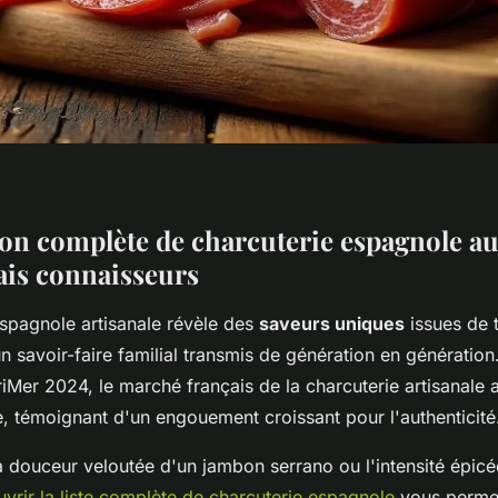
ion complète de charcuterie espagnole a
rais connaisseurs
espagnole artisanale révèle des
saveurs uniques
issues de t
un savoir-faire familial transmis de génération en génération
iMer 2024, le marché français de la charcuterie artisanale 
, témoignant d'un engouement croissant pour l'authenticité
a douceur veloutée d'un jambon serrano ou l'intensité épicé
vrir la liste complète de charcuterie espagnole
vous permet